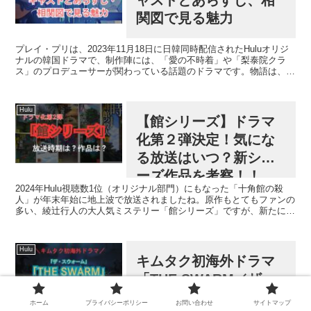
ャストとあらすじ、相
関図で見る魅力
プレイ・プリは、2023年11月18日に日韓同時配信されたHuluオリジ
ナルの韓国ドラマで、制作陣には、「愛の不時着」や「梨泰院クラ
ス」のプロデューサーが関わっている話題のドラマです。物語は、普
通の大学生であるソン・ハンジュ（演：キム・ヒャ...
Hulu
【館シリーズ】ドラマ
化第２弾決定！気にな
る放送はいつ？新シリ
ーズ作品を考察！！
2024年Hulu視聴数1位（オリジナル部門）にもなった「十角館の殺
人」が年末年始に地上波で放送されましたね。原作もとてもファンの
多い、綾辻行人の大人気ミステリー「館シリーズ」ですが、新たに第
2弾のドラマ化が決定したとHulu公式から発表さ...
Hulu
キムタク初海外ドラマ
「THE SWARM／ザ・
スウォーム」のあらす
ホーム
プライバシーポリシー
お問い合わせ
サイトマップ