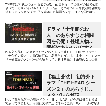
2020年に30以上の国や地域で放送、配信され、その後90カ国で公開
介
されているサバイバルミステリー作品。その年のHulu年間視聴者数海
外ドラマランキングで1位を獲得した話題作です。様々な国のキャス
トが参加しており、日本からは山Pこと山下智久...
Hulu
ドラマ「十角館の殺
人」のあらすじと相関
図を公開！登場人物の
関係性をわかりやすく
映像化が難しいとされていた小説をドラマ化した、Huluオリジナル
解説
「十角館の殺人」。物語は江南、島田たちがいる【本土】と、ミステ
リー研究会のメンバーが合宿をしている【角島】十角館の２つの舞台
が同時に進んで行くミステリーサスペンスです。２つの舞...
Hulu
【福士蒼汰】 初海外ド
ラマ「THE HEAD シー
ズン２」のあらすじ・
ネタバレを解説
Huluで独占配信中の海外ドラマ「THE HEAD」が今度は舞台を変え
て戻ってきました。今回は太平洋上に浮かぶ全長150メートルの貨物