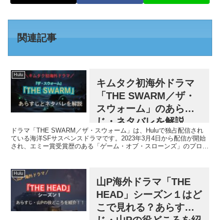
関連記事
Hulu
キムタク初海外ドラマ
「THE SWARM／ザ・
スウォーム」のあらす
じ・ネタバレを解説
ドラマ「THE SWARM／ザ・スウォーム」は、Huluで独占配信され
ている海洋SFサスペンスドラマです。2023年3月4日から配信が開始
され、エミー賞受賞歴のある「ゲーム・オブ・スローンズ」のプロデ
ューサーのフランク・ドルジャーが製作総指...
Hulu
山P海外ドラマ「THE
HEAD」シーズン１はど
こで見れる？あらす
じ・山Pの役どころを紹