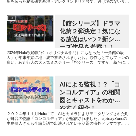
船を装った秘密研究基地・アレクサンドリア号で、逃げ場のないサバ
イバルサスペンスが繰り広げられます。シーズン...
Hulu
【館シリーズ】ドラマ
化第２弾決定！気にな
る放送はいつ？新シリ
ーズ作品を考察！！
2024年Hulu視聴数1位（オリジナル部門）にもなった「十角館の殺
人」が年末年始に地上波で放送されましたね。原作もとてもファンの
多い、綾辻行人の大人気ミステリー「館シリーズ」ですが、新たに第
2弾のドラマ化が決定したとHulu公式から発表さ...
Hulu
AIによる監視！？「コ
ンコルディア」の相関
図とキャストをわかり
やすく紹介！
２０２４年１１月Huluにて、AIとカメラによりモニタリングされた町
が舞台の物語「コンコルディア」が配信されました。元SexyZoneの
中島健人さんも全編英語で出演されている話題の海外ドラマです。２
０年間大きな事件が起きたことがないコンコル...